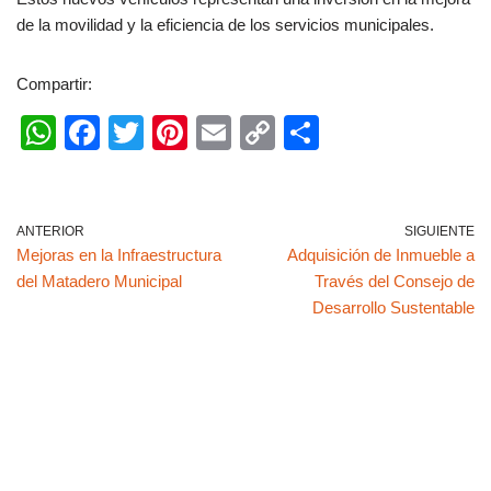
de la movilidad y la eficiencia de los servicios municipales.
Compartir:
W
F
T
Pi
E
C
C
h
a
wi
nt
m
o
o
at
c
tt
er
ail
p
m
s
e
er
e
y
p
ANTERIOR
SIGUIENTE
Mejoras en la Infraestructura
Adquisición de Inmueble a
A
b
st
Li
ar
del Matadero Municipal
Través del Consejo de
p
o
n
tir
Desarrollo Sustentable
p
o
k
k