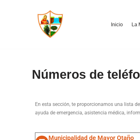
Saltar
Inicio
La 
al
contenido
Números de teléf
En esta sección, te proporcionamos una lista de
ayuda de emergencia, asistencia médica, infor
Municipalidad de Mayor Otaño