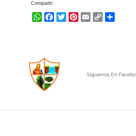
Compartir:
WhatsApp
Facebook
Twitter
Pinterest
Email
Copy
Comp
Link
Síguenos En Faceb