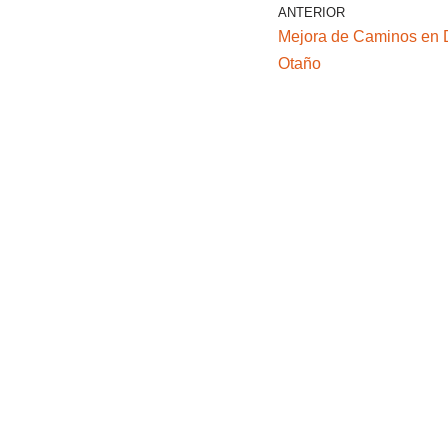
s
e
er
ANTERIOR
Mejora de Caminos en D
A
b
s
Otaño
p
o
p
o
k