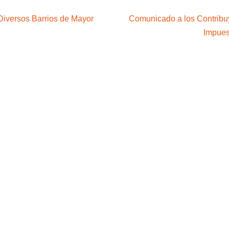
e
y
p
iversos Barrios de Mayor
Comunicado a los Contribu
t
Li
ar
Impues
n
tir
k