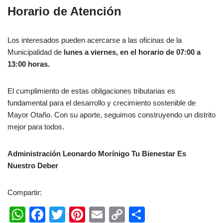
Horario de Atención
Los interesados pueden acercarse a las oficinas de la
Municipalidad de
lunes a viernes, en el horario de 07:00 a
13:00 horas.
El cumplimiento de estas obligaciones tributarias es
fundamental para el desarrollo y crecimiento sostenible de
Mayor Otaño. Con su aporte, seguimos construyendo un distrito
mejor para todos.
Administración Leonardo Morínigo
Tu Bienestar Es
Nuestro Deber
Compartir:
W
F
T
Pi
E
C
C