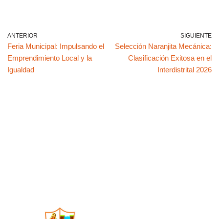
h
a
wi
nt
m
o
o
at
c
tt
er
ail
p
m
s
e
er
e
y
p
ANTERIOR
SIGUIENTE
Feria Municipal: Impulsando el
Selección Naranjita Mecánica:
A
b
st
Li
ar
Emprendimiento Local y la
Clasificación Exitosa en el
p
o
n
tir
Igualdad
Interdistrital 2026
p
o
k
k