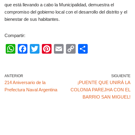
que está llevando a cabo la Municipalidad, demuestra el
compromiso del gobierno local con el desarrollo del distrito y el
bienestar de sus habitantes.
Compartir:
W
F
T
Pi
E
C
C
h
a
wi
nt
m
o
o
at
c
tt
er
ail
p
m
s
e
er
e
y
p
ANTERIOR
SIGUIENTE
214 Aniversario de la
¡PUENTE QUE UNIRÁ LA
A
b
st
Li
ar
Prefectura Naval Argentina
COLONIA PAREJHA CON EL
p
o
n
tir
BARRIO SAN MIGUEL!
p
o
k
k