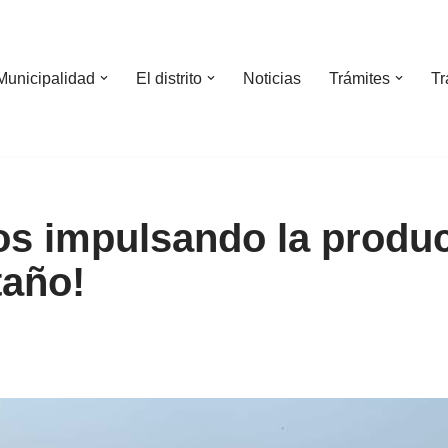
Municipalidad
El distrito
Noticias
Trámites
Tr
s impulsando la produ
año!