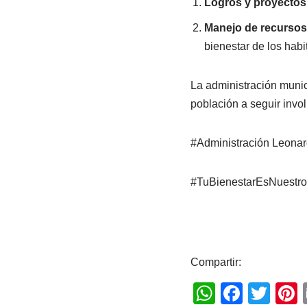
Logros y proyectos
Manejo de recursos
bienestar de los hab
La administración munic
población a seguir invo
#Administración Leonar
#TuBienestarEsNuestr
Compartir:
W
F
T
P