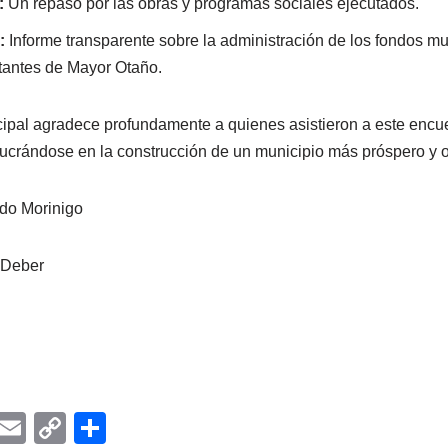
:
Un repaso por las obras y programas sociales ejecutados.
:
Informe transparente sobre la administración de los fondos mu
itantes de Mayor Otaño.
ipal agradece profundamente a quienes asistieron a este encuen
lucrándose en la construcción de un municipio más próspero y 
do Morinigo
oDeber
i
E
C
C