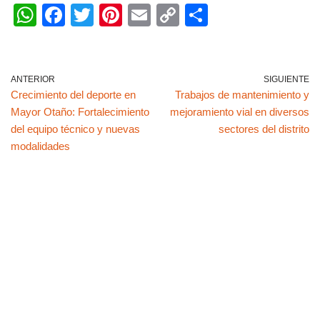
W
F
T
Pi
E
C
C
h
a
wi
nt
m
o
o
at
c
tt
er
ail
p
m
s
e
er
e
y
p
ANTERIOR
SIGUIENTE
Crecimiento del deporte en
Trabajos de mantenimiento y
A
b
st
Li
ar
Mayor Otaño: Fortalecimiento
mejoramiento vial en diversos
p
o
n
tir
del equipo técnico y nuevas
sectores del distrito
p
o
k
modalidades
k