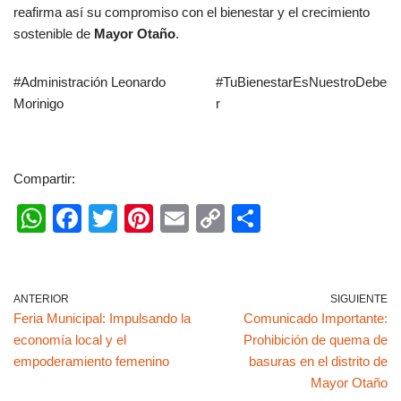
reafirma así su compromiso con el bienestar y el crecimiento
sostenible de
Mayor Otaño
.
#Administración Leonardo
#TuBienestarEsNuestroDebe
Morinigo
r
Compartir:
W
F
T
Pi
E
C
C
h
a
wi
nt
m
o
o
at
c
tt
er
ail
p
m
s
e
er
e
y
p
ANTERIOR
SIGUIENTE
Feria Municipal: Impulsando la
Comunicado Importante:
A
b
st
Li
ar
economía local y el
Prohibición de quema de
p
o
n
tir
empoderamiento femenino
basuras en el distrito de
p
o
k
Mayor Otaño