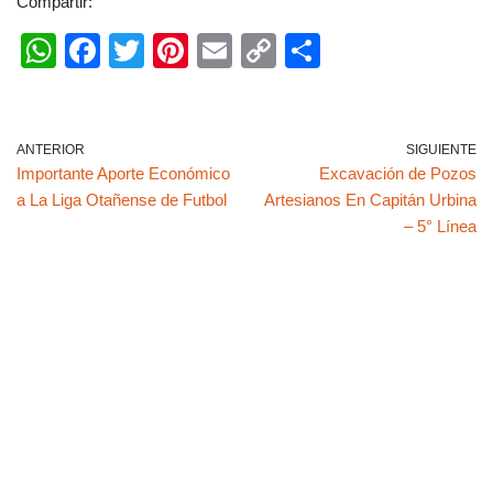
Compartir:
W
F
T
Pi
E
C
C
h
a
wi
nt
m
o
o
at
c
tt
er
ail
p
m
s
e
er
e
y
p
ANTERIOR
SIGUIENTE
Importante Aporte Económico
Excavación de Pozos
A
b
st
Li
ar
a La Liga Otañense de Futbol
Artesianos En Capitán Urbina
p
o
n
tir
– 5° Línea
p
o
k
k