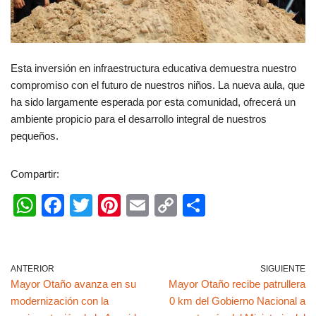
Esta inversión en infraestructura educativa demuestra nuestro
compromiso con el futuro de nuestros niños. La nueva aula, que
ha sido largamente esperada por esta comunidad, ofrecerá un
ambiente propicio para el desarrollo integral de nuestros
pequeños.
Compartir:
W
F
T
Pi
E
C
C
h
a
wi
nt
m
o
o
at
c
tt
er
ail
p
m
s
e
er
e
y
p
ANTERIOR
SIGUIENTE
Mayor Otaño avanza en su
Mayor Otaño recibe patrullera
A
b
st
Li
ar
modernización con la
0 km del Gobierno Nacional a