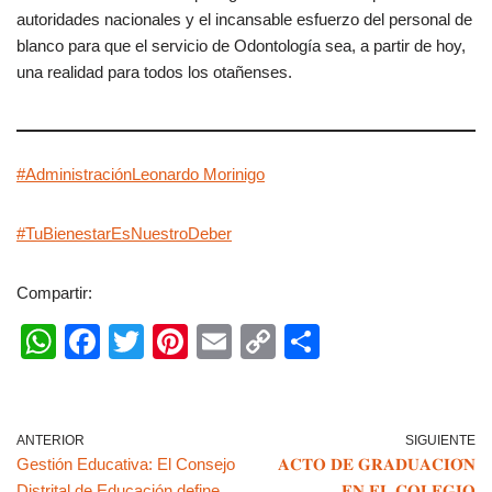
autoridades nacionales y el incansable esfuerzo del personal de
blanco para que el servicio de Odontología sea, a partir de hoy,
una realidad para todos los otañenses.
#Administración
Leonardo Morinigo
#TuBienestarEsNuestroDeber
Compartir:
W
F
T
Pi
E
C
C
h
a
wi
nt
m
o
o
at
c
tt
er
ail
p
m
s
e
er
e
y
p
ANTERIOR
SIGUIENTE
Gestión Educativa: El Consejo
𝐀𝐂𝐓𝐎 𝐃𝐄 𝐆𝐑𝐀𝐃𝐔𝐀𝐂𝐈𝐎́𝐍
A
b
st
Li
ar
Distrital de Educación define
𝐄𝐍 𝐄𝐋 𝐂𝐎𝐋𝐄𝐆𝐈𝐎