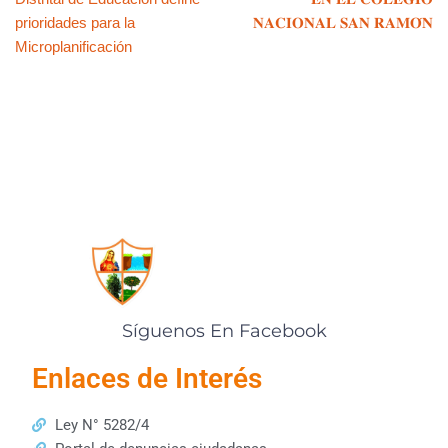
p
o
n
tir
prioridades para la
𝐍𝐀𝐂𝐈𝐎𝐍𝐀𝐋 𝐒𝐀𝐍 𝐑𝐀𝐌𝐎́𝐍
p
o
k
Microplanificación
k
Síguenos En Facebook
Enlaces de Interés
Ley N° 5282/4