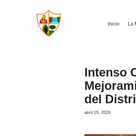
Saltar
Inicio
La 
al
contenido
Intenso 
Mejorami
del Distr
abril 15, 2026