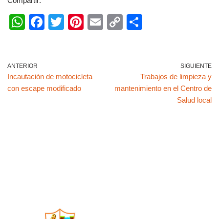
Compartir:
W
F
T
Pi
E
C
C
h
a
wi
nt
m
o
o
at
c
tt
er
ail
p
m
s
e
er
e
y
p
ANTERIOR
SIGUIENTE
Incautación de motocicleta
Trabajos de limpieza y
A
b
st
Li
ar
con escape modificado
mantenimiento en el Centro de
p
o
n
tir
Salud local
p
o
k
k