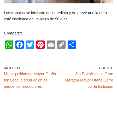
Los trabajos se iniciarán de inmediato y se prevé que la obra
esté finalizada en un plazo de 90 días.
Compartir:
W
F
T
Pi
E
C
C
h
a
wi
nt
m
o
o
at
c
tt
er
ail
p
m
s
e
er
e
y
p
ANTERIOR
SIGUIENTE
Municipalidad de Mayor Otaño
3ra Edición de la Gran
A
b
st
Li
ar
fortalece la producción de
Maratón Mayor Otaño Corre
p
o
n
tir
pequeños productores
por la Inclusión
p
o
k
k