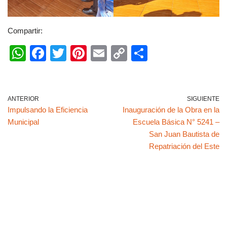
Compartir:
W
F
T
Pi
E
C
C
h
a
wi
nt
m
o
o
at
c
tt
er
ail
p
m
s
e
er
e
y
p
ANTERIOR
SIGUIENTE
Impulsando la Eficiencia
Inauguración de la Obra en la
A
b
st
Li
ar
Municipal
Escuela Básica N° 5241 –
p
o
n
tir
San Juan Bautista de
p
o
k
Repatriación del Este
k