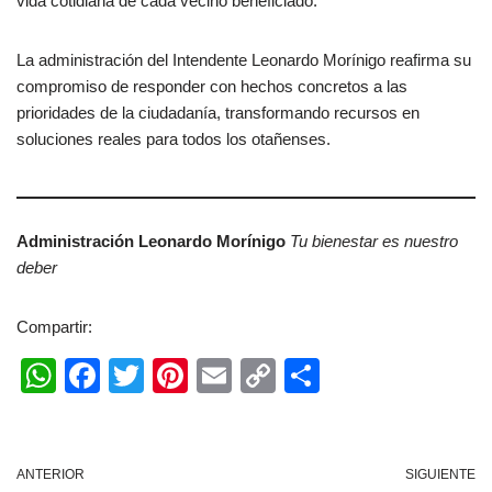
vida cotidiana de cada vecino beneficiado.
La administración del Intendente Leonardo Morínigo reafirma su
compromiso de responder con hechos concretos a las
prioridades de la ciudadanía, transformando recursos en
soluciones reales para todos los otañenses.
Administración Leonardo Morínigo
Tu bienestar es nuestro
deber
Compartir:
W
F
T
Pi
E
C
C
h
a
wi
nt
m
o
o
at
c
tt
er
ail
p
m
s
e
er
e
y
p
ANTERIOR
SIGUIENTE