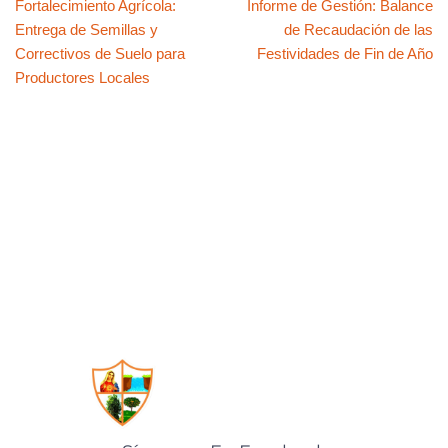
Fortalecimiento Agrícola:
Informe de Gestión: Balance
A
b
st
Li
ar
Entrega de Semillas y
de Recaudación de las
p
o
n
tir
Correctivos de Suelo para
Festividades de Fin de Año
p
o
k
Productores Locales
k