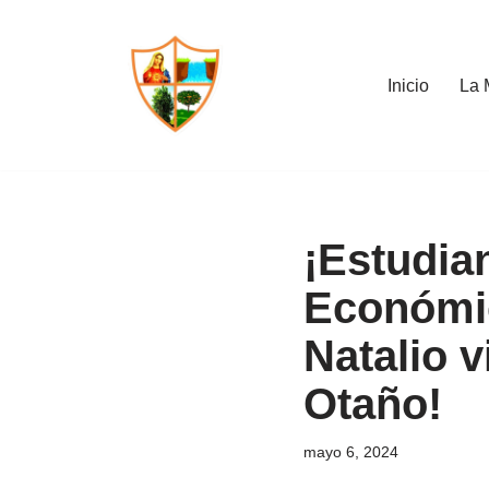
Saltar
Inicio
La 
al
contenido
¡Estudia
Económic
Natalio v
Otaño!
mayo 6, 2024