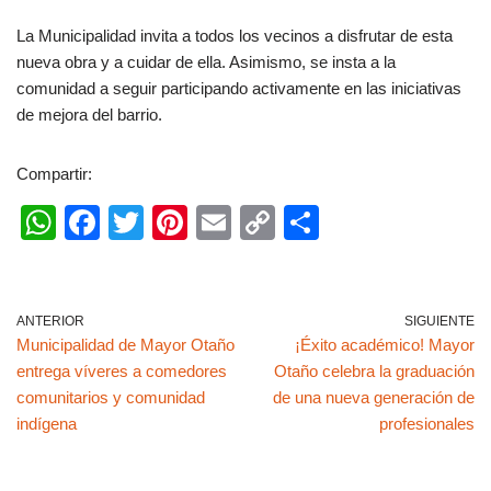
La Municipalidad invita a todos los vecinos a disfrutar de esta
nueva obra y a cuidar de ella. Asimismo, se insta a la
comunidad a seguir participando activamente en las iniciativas
de mejora del barrio.
Compartir:
W
F
T
Pi
E
C
C
h
a
wi
nt
m
o
o
at
c
tt
er
ail
p
m
s
e
er
e
y
p
ANTERIOR
SIGUIENTE
Municipalidad de Mayor Otaño
¡Éxito académico! Mayor
A
b
st
Li
ar
entrega víveres a comedores
Otaño celebra la graduación
p
o
n
tir
comunitarios y comunidad
de una nueva generación de
p
o
k
indígena
profesionales
k