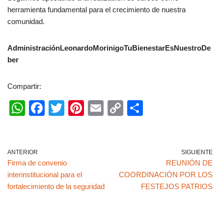
herramienta fundamental para el crecimiento de nuestra
comunidad.
AdministraciónLeonardoMorinigoTuBienestarEsNuestroDe
ber
Compartir:
W
F
T
Pi
E
C
C
h
a
wi
nt
m
o
o
at
c
tt
er
ail
p
m
s
e
er
e
y
p
ANTERIOR
SIGUIENTE
Firma de convenio
REUNIÓN DE
A
b
st
Li
ar
interinstitucional para el
COORDINACIÓN POR LOS
p
o
n
tir
fortalecimiento de la seguridad
FESTEJOS PATRIOS
p
o
k
k