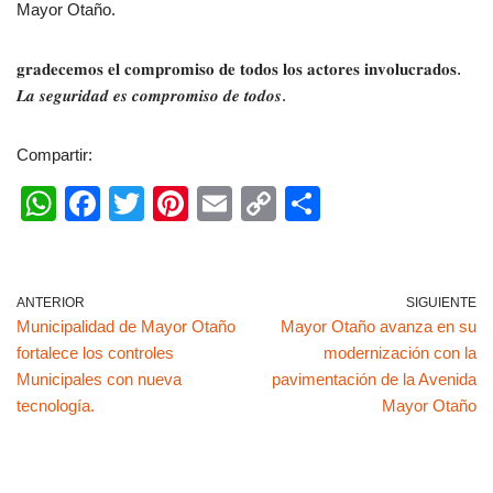
Mayor Otaño.
𝐠𝐫𝐚𝐝𝐞𝐜𝐞𝐦𝐨𝐬 𝐞𝐥 𝐜𝐨𝐦𝐩𝐫𝐨𝐦𝐢𝐬𝐨 𝐝𝐞 𝐭𝐨𝐝𝐨𝐬 𝐥𝐨𝐬 𝐚𝐜𝐭𝐨𝐫𝐞𝐬 𝐢𝐧𝐯𝐨𝐥𝐮𝐜𝐫𝐚𝐝𝐨𝐬.
𝑳𝒂 𝒔𝒆𝒈𝒖𝒓𝒊𝒅𝒂𝒅 𝒆𝒔 𝒄𝒐𝒎𝒑𝒓𝒐𝒎𝒊𝒔𝒐 𝒅𝒆 𝒕𝒐𝒅𝒐𝒔.
Compartir:
W
F
T
Pi
E
C
C
h
a
wi
nt
m
o
o
at
c
tt
er
ail
p
m
s
e
er
e
y
p
ANTERIOR
SIGUIENTE
Municipalidad de Mayor Otaño
Mayor Otaño avanza en su
A
b
st
Li
ar
fortalece los controles
modernización con la
p
o
n
tir
Municipales con nueva
pavimentación de la Avenida
p
o
k
tecnología.
Mayor Otaño
k