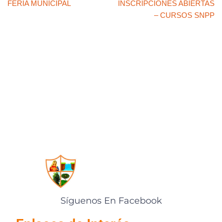
FERIA MUNICIPAL
INSCRIPCIONES ABIERTAS
A
b
st
Li
ar
– CURSOS SNPP
p
o
n
tir
p
o
k
k
Síguenos En Facebook