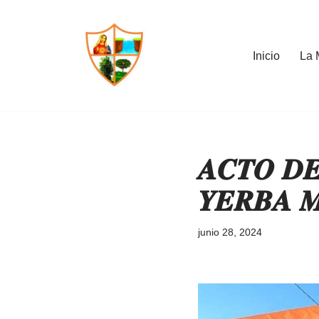
Saltar
Inicio
La 
al
contenido
𝑨𝑪𝑻𝑶 𝑫
𝒀𝑬𝑹𝑩𝑨 𝑴
junio 28, 2024