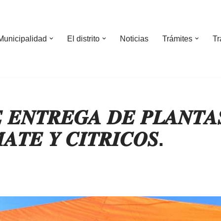
Municipalidad
El distrito
Noticias
Trámites
Tr
 𝑬𝑵𝑻𝑹𝑬𝑮𝑨 𝑫𝑬 𝑷𝑳𝑨𝑵𝑻𝑨
𝑨𝑻𝑬 𝒀 𝑪𝑰́𝑻𝑹𝑰𝑪𝑶𝑺.