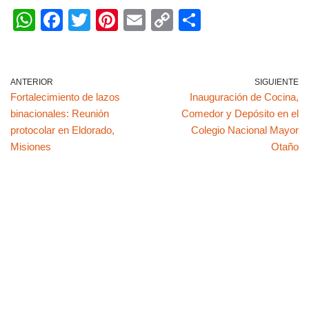
W
F
T
Pi
E
C
C
h
a
wi
nt
m
o
o
at
c
tt
er
ail
p
m
s
e
er
e
y
p
ANTERIOR
SIGUIENTE
Fortalecimiento de lazos
Inauguración de Cocina,
A
b
st
Li
ar
binacionales: Reunión
Comedor y Depósito en el
p
o
n
tir
protocolar en Eldorado,
Colegio Nacional Mayor
p
o
k
Misiones
Otaño
k