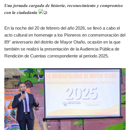
𝑼𝒏𝒂 𝒋𝒐𝒓𝒏𝒂𝒅𝒂 𝒄𝒂𝒓𝒈𝒂𝒅𝒂 𝒅𝒆 𝒉𝒊𝒔𝒕𝒐𝒓𝒊𝒂, 𝒓𝒆𝒄𝒐𝒏𝒐𝒄𝒊𝒎𝒊𝒆𝒏𝒕𝒐 𝒚 𝒄𝒐𝒎𝒑𝒓𝒐𝒎𝒊𝒔𝒐
𝒄𝒐𝒏 𝒍𝒂 𝒄𝒊𝒖𝒅𝒂𝒅𝒂𝒏𝒊́𝒂
En la noche del 20 de febrero del año 2026, se llevó a cabo el
acto cultural en homenaje a los Pioneros en conmemoración del
89° aniversario del distrito de Mayor Otaño, ocasión en la que
también se realizó la presentación de la Audiencia Pública de
Rendición de Cuentas correspondiente al periodo 2025.