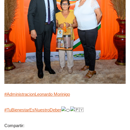
#Administracion
Leonardo Morinigo
#TuBienestarEsNuestroDeber
Compartir: