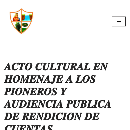
Saltar
al
contenido
𝑨𝑪𝑻𝑶 𝑪𝑼𝑳𝑻𝑼𝑹𝑨𝑳 𝑬𝑵
𝑯𝑶𝑴𝑬𝑵𝑨𝑱𝑬 𝑨 𝑳𝑶𝑺
𝑷𝑰𝑶𝑵𝑬𝑹𝑶𝑺 𝒀
𝑨𝑼𝑫𝑰𝑬𝑵𝑪𝑰𝑨 𝑷𝑼́𝑩𝑳𝑰𝑪𝑨
𝑫𝑬 𝑹𝑬𝑵𝑫𝑰𝑪𝑰𝑶́𝑵 𝑫𝑬
𝑪𝑼𝑬𝑵𝑻𝑨𝑺