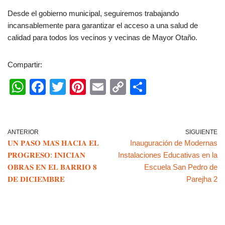
Desde el gobierno municipal, seguiremos trabajando
incansablemente para garantizar el acceso a una salud de
calidad para todos los vecinos y vecinas de Mayor Otaño.
Compartir:
W
F
T
Pi
E
C
C
h
a
wi
nt
m
o
o
at
c
tt
er
ail
p
m
s
e
er
e
y
p
ANTERIOR
SIGUIENTE
𝐔𝐍 𝐏𝐀𝐒𝐎 𝐌𝐀́𝐒 𝐇𝐀𝐂𝐈𝐀 𝐄𝐋
Inauguración de Modernas
A
b
st
Li
ar
𝐏𝐑𝐎𝐆𝐑𝐄𝐒𝐎: 𝐈𝐍𝐈𝐂𝐈𝐀𝐍
Instalaciones Educativas en la
p
o
n
tir
𝐎𝐁𝐑𝐀𝐒 𝐄𝐍 𝐄𝐋 𝐁𝐀𝐑𝐑𝐈𝐎 𝟖
Escuela San Pedro de
p
o
k
𝐃𝐄 𝐃𝐈𝐂𝐈𝐄𝐌𝐁𝐑𝐄
Parejha 2
k