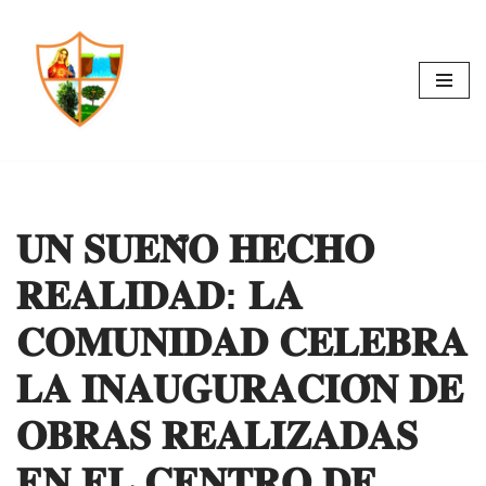
Saltar
al
contenido
𝐔𝐍 𝐒𝐔𝐄𝐍̃𝐎 𝐇𝐄𝐂𝐇𝐎
𝐑𝐄𝐀𝐋𝐈𝐃𝐀𝐃: 𝐋𝐀
𝐂𝐎𝐌𝐔𝐍𝐈𝐃𝐀𝐃 𝐂𝐄𝐋𝐄𝐁𝐑𝐀
𝐋𝐀 𝐈𝐍𝐀𝐔𝐆𝐔𝐑𝐀𝐂𝐈𝐎́𝐍 𝐃𝐄
𝐎𝐁𝐑𝐀𝐒 𝐑𝐄𝐀𝐋𝐈𝐙𝐀𝐃𝐀𝐒
𝐄𝐍 𝐄𝐋 𝐂𝐄𝐍𝐓𝐑𝐎 𝐃𝐄